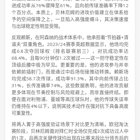
进成功率从76%骤降至61%，且向前传球准确率下降12
个百分点。本质上，贝林厄姆的进攻价值建立在体系给
予的空间保障之上，一旦陷入高强度缠斗，其决策速度
与出球稳定性明显受限。
反观赖斯，在阿森纳的战术体系中，他承担着“节拍器+清
道夫”双重角色。2023/24赛季英超数据显示，他场均完
成6.8次夺回球权（排名联赛前三），对抗成功率达
68.4%，且每90分钟仅1.2次被过——这一防守稳定性在
顶级后腰中极为罕见。更重要的是，他的进攻参与并非
依赖前插射门，而是通过中后场衔接推动转换。赖斯场
均完成58.7次传球，成功率91.3%，其中向前传球占比
31%，长传准确率74%。这些数据表明，他的进攻贡献
更多体现在节奏控制与风险规避上，而非直接终结。即
便在面对利物浦、曼城等高压球队时，他的传球失误率
仍维持在4%以下，说明其技术动作在强对抗下具备高度
可重复性。
将两人置于高强度验证场景下对比更为清晰。欧冠淘汰
赛阶段，贝林厄姆面对拜仁时全场仅完成3次成功过人中
的1次，且两次关键传球均出现在比赛末段比分领先后的