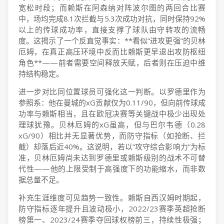
宽松时段；而赖斯在阿森纳对阵波尔图的两回合比赛
中，场均完成8.1次拦截与5.3次成功对抗，同时保持92%
以上的传球成功率，直接支撑了球队由守转攻的流畅
度。这揭示了一个反直觉事实：**看似“进攻更强”的贝林
厄姆，在真正高压环境中反而比赖斯更早退出攻防枢纽
角色**——前者需要空间释放天赋，后者则在压迫中维
持结构稳定。
进一步对比同位置球员可强化这一判断。以罗德里作为
参照系：他在曼城的xG贡献仅为0.11/90，但向前传球成
功率与赖斯相当，且在欧冠决赛等关键战中极少出现处
理球犹豫。贝林厄姆的xG虽高，但与巴尔韦德（0.28
xG/90）相比并无显著优势，而防守指标（如抢断、拦
截）却落后近40%。这说明，若以“攻守综合影响力”为标
准，贝林厄姆尚未达到罗德里或赖斯级别的战术不可替
代性——他的上限受制于高强度下的功能缩水，而非数
据总量不足。
补充生涯维度可见趋势一致性。赖斯自西汉姆时期起，
防守指标逐年提升且波动极小，2022/23赛季英超抢断
榜第一、2023/24赛季夺回球权榜前三，持续性极强；