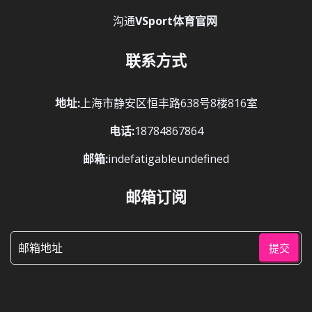
沟通
VSport体育官网
联系方式
地址:
上海市静安区恒丰路638号8楼816室
电话:
18784867864
邮箱:
indefatigableundefined
邮箱订阅
提交