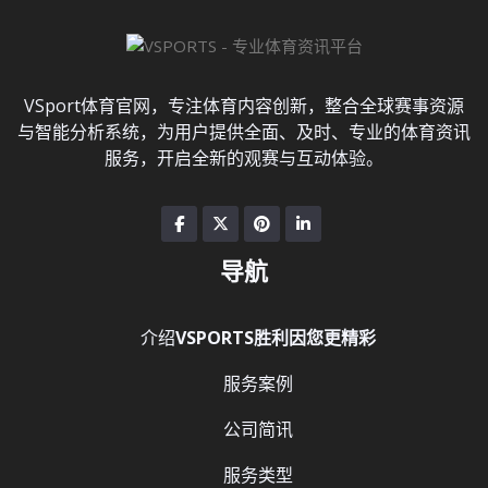
VSport体育官网，专注体育内容创新，整合全球赛事资源
与智能分析系统，为用户提供全面、及时、专业的体育资讯
服务，开启全新的观赛与互动体验。
导航
介绍
VSPORTS胜利因您更精彩
服务案例
公司简讯
服务类型