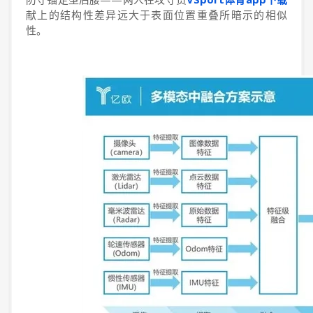
献上的结构性差异远大于表面位置重叠所暗示的相似
性。