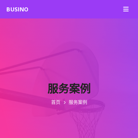
服务案例
首页
服务案例