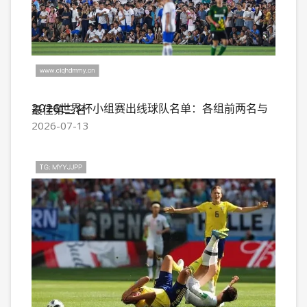
2026世界杯小组赛出线球队名单：各组前两名与最佳第三名
2026-07-13