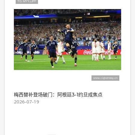
梅西替补登场破门：阿根廷3-1约旦成焦点
2026-07-19