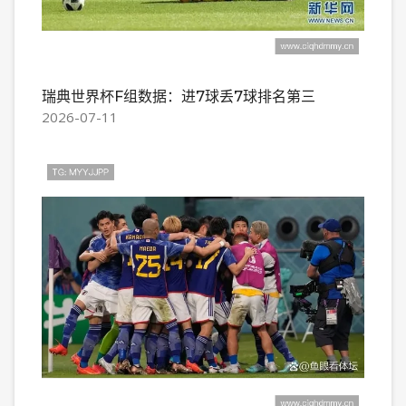
瑞典世界杯F组数据：进7球丢7球排名第三
2026-07-11