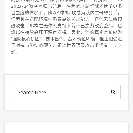
2023/24赛季回归马竞后，在西蒙尼调整战术给予更多
自由度的情况下，他以9球5助攻成为队内二号得分手，
证明其在适配环境中仍具高效输出能力。但他无法像顶
级攻击手那样在无体系支持下凭一己之力改变战局，也
难以在持续高压下稳定发挥。因此，他的真实定位应为
“强队核心拼图”：技术出色、战术价值明确，但上限受限
于对抗与终结的硬伤，距离世界顶级攻击手仍有一步之
遥。