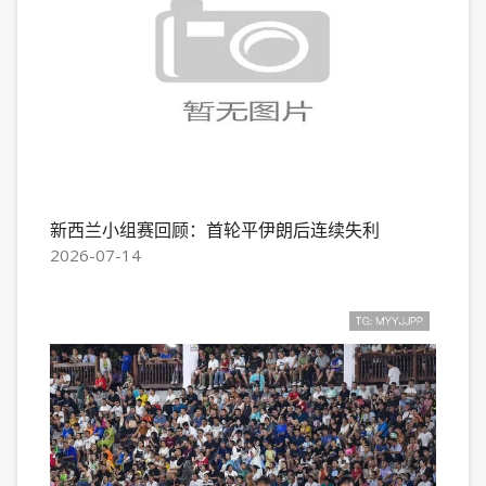
新西兰小组赛回顾：首轮平伊朗后连续失利
2026-07-14