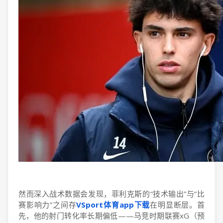
然而深入战术数据会发现，菲利克斯的“技术输出”与“比
赛影响力”之间存
VSport体育app下载
在明显断层。首
先，他的射门转化率长期偏低——马竞时期联赛xG（预