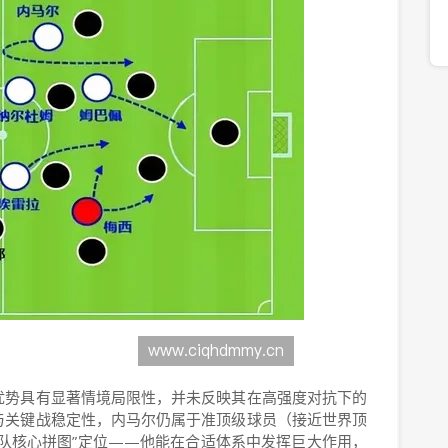
优势具有显著情境局限性，并未反映其在高强度对抗下的
与关键战稳定性，内马尔仍属于准顶级球员（接近世界顶
队核心拼图”定位——他能在合适体系中发挥巨大作用，