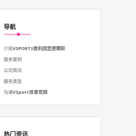
导航
介绍
VSPORTS胜利因您更精彩
服务案例
公司简讯
服务类型
沟通
VSport体育官网
热门资讯