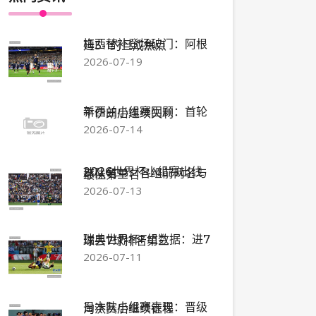
梅西替补登场破门：阿根廷3-1约旦成焦点
2026-07-19
新西兰小组赛回顾：首轮平伊朗后连续失利
2026-07-14
2026世界杯小组赛出线球队名单：各组前两名与最佳第三名
2026-07-13
瑞典世界杯F组数据：进7球丢7球排名第三
2026-07-11
日本队小组赛表现：晋级淘汰赛后继续征程