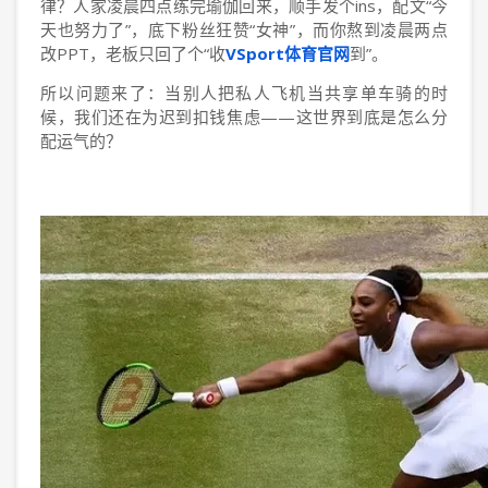
律？人家凌晨四点练完瑜伽回来，顺手发个ins，配文“今
天也努力了”，底下粉丝狂赞“女神”，而你熬到凌晨两点
改PPT，老板只回了个“收
VSport体育官网
到”。
所以问题来了：当别人把私人飞机当共享单车骑的时
候，我们还在为迟到扣钱焦虑——这世界到底是怎么分
配运气的？