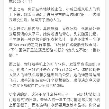
2026-04-17
早上七点，你还在挤地铁抢座位，小威已经从私人飞机
上下来，踩着高跟鞋走进马里布的海边咖啡馆——这哪
是退役生活，这是开了挂的人生。
镜头扫过机舱内部：真皮座椅、香槟冰桶、落地窗外是
云层翻涌的太平洋。她穿着运动背心，头发随意扎起，
手里端着一杯刚榨好的羽衣甘蓝汁，脚边还放着一个印
着“Serena”的定制行李箱。飞行员在驾驶舱外轻声问：
“下午回佛罗里达还是留洛杉矶？”她头也不抬：“看心
情。”
而此刻，你盯着手机上的打车软件，发现早高峰加价38
元，犹豫了三分钟还是点了“步行1.2公里”。你的通勤是
人贴人的地铁车厢和永远迟到的公交；她的通勤是跨州
飞行，顺手还能在空中开个视频会议，顺便决定今天要
不要买下那艘停在迈阿密港的游艇。
更离谱的是，这还不是什么特殊日子——只是她“随便出
门透透气”的日常。普通人攒一年工资可能刚够买她飞机
上那张毯子，而她连喝口水都要用定制水晶杯。你说自