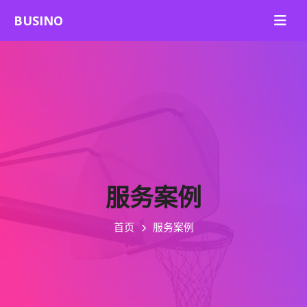
服务案例
首页
服务案例