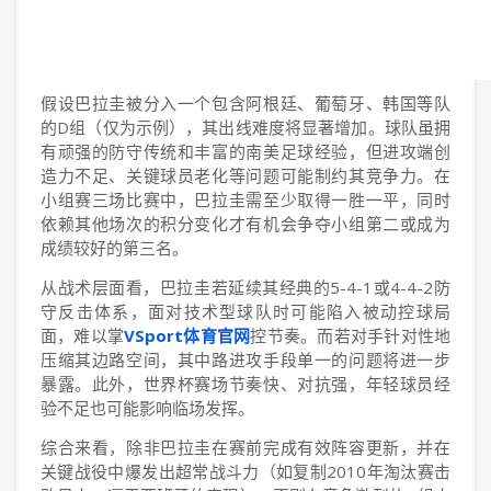
假设巴拉圭被分入一个包含阿根廷、葡萄牙、韩国等队
的D组（仅为示例），其出线难度将显著增加。球队虽拥
有顽强的防守传统和丰富的南美足球经验，但进攻端创
造力不足、关键球员老化等问题可能制约其竞争力。在
小组赛三场比赛中，巴拉圭需至少取得一胜一平，同时
依赖其他场次的积分变化才有机会争夺小组第二或成为
成绩较好的第三名。
从战术层面看，巴拉圭若延续其经典的5-4-1或4-4-2防
守反击体系，面对技术型球队时可能陷入被动控球局
面，难以掌
VSport体育官网
控节奏。而若对手针对性地
压缩其边路空间，其中路进攻手段单一的问题将进一步
暴露。此外，世界杯赛场节奏快、对抗强，年轻球员经
验不足也可能影响临场发挥。
综合来看，除非巴拉圭在赛前完成有效阵容更新，并在
关键战役中爆发出超常战斗力（如复制2010年淘汰赛击