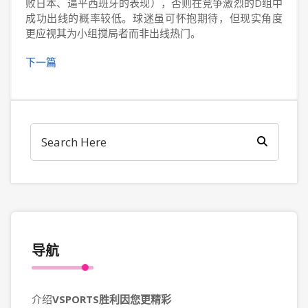
败日本、逼平西班牙的表现），否则在竞争激烈的D组中
成功出线的概率较低。球迷虽可怀抱期待，但现实角度
更应视其为小组搅局者而非出线热门。
下一篇
导航
介绍
VSPORTS胜利因您更精彩