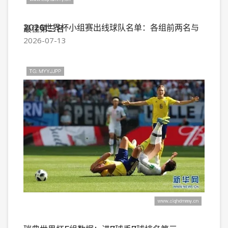
2026世界杯小组赛出线球队名单：各组前两名与最佳第三名
2026-07-13