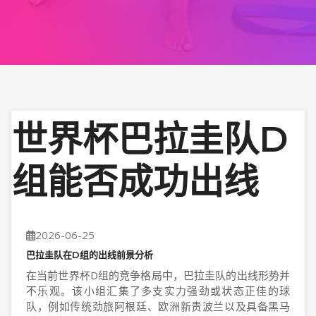
世界杯巴拉圭队D
组能否成功出线
2026-06-25
巴拉圭队在D组的出线前景分析
在当前世界杯D组的竞争格局中，巴拉圭队的出线形势并
不乐观。该小组汇集了多支实力强劲或状态正佳的球
队，例如传统劲旅阿根廷、欧洲新贵波兰以及具备黑马